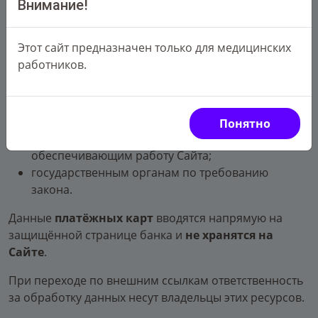
в целях выполнения требований
Внимание!
законодательства.
Этот сайт предназначен только для медицинских
Передача данных третьим лицам
работников.
Персональные данные могут передаваться:
банку-партнёру
АО «Банк ЦентрКредит»
для
проведения интернет-платежей;
Понятно
техническим и сервисным провайдерам,
обеспечивающим работу Сайта;
государственным органам по требованию
закона.
Данные
платёжных карт
вводятся напрямую на
защищённой странице банка и
не хранятся на
Сайте
.
При переходе по внешним ссылкам ответственность
за обработку данных несут владельцы этих ресурсов.