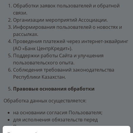
Обработки заявок пользователей и обратной
связи.
Организации мероприятий Ассоциации.
Информирования пользователей о новостях и
рассылках.
Проведения платежей через интернет-эквайринг
(АО «Банк ЦентрКредит»).
Поддержки работы Сайта и улучшения
пользовательского опыта.
Соблюдения требований законодательства
Республики Казахстан.
Правовые основания обработки
Обработка данных осуществляется:
на основании согласия Пользователя;
для исполнения обязательств перед
Пользователем;